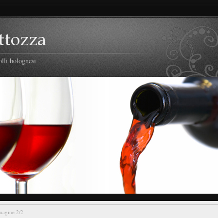
lli bolognesi
agine 2/2