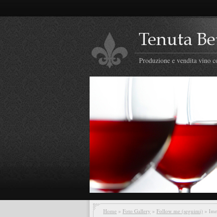
Produzione e vendita vino co
Home
»
Foto Gallery
»
Follow me (seguimi)
» Imm