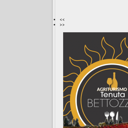
<<
>>