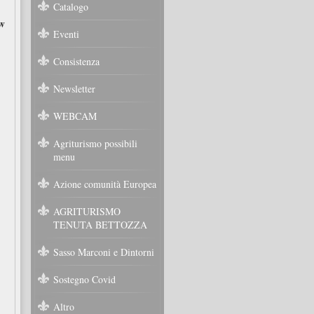
Catalogo
w
Eventi
Consistenza
Newsletter
WEBCAM
Agriturismo possibili
menu
Azione comunità Europea
AGRITURISMO
TENUTA BETTOZZA
Sasso Marconi e Dintorni
Sostegno Covid
Altro