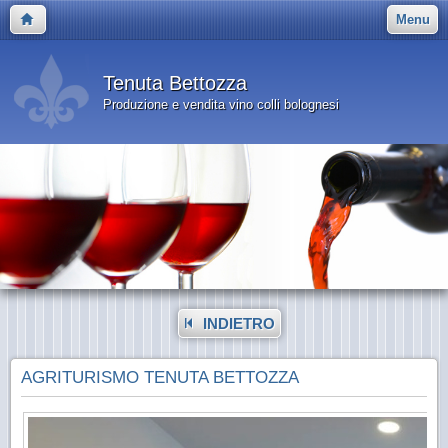
Menu
Tenuta Bettozza
Produzione e vendita vino colli bolognesi
INDIETRO
AGRITURISMO TENUTA BETTOZZA